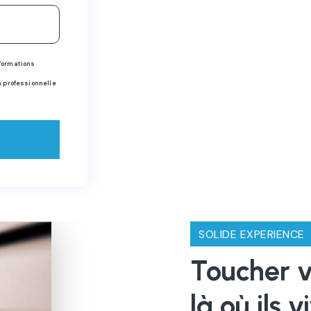
nformations
n professionnelle
SOLIDE EXPERIENCE
Toucher v
là où ils v