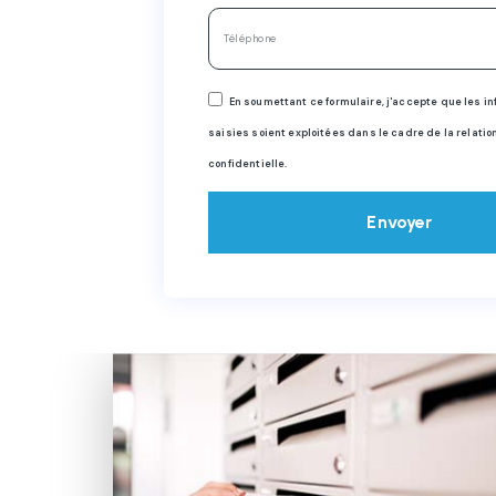
En soumettant ce formulaire, j'accepte que les i
saisies soient exploitées dans le cadre de la relatio
confidentielle.
Envoyer
Alternative: