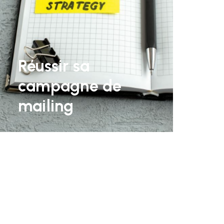
Réussir sa
campagne de
mailing