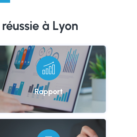
réussie à Lyon
Un rapport de fin de
distribution délivré à l’issue de
la campagne.
Rapport