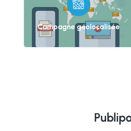
Une campagne géolocalisée
pour renforcer le contrôle
humain par du contrôle à
Campagne géolocalisée
distance
Publipo