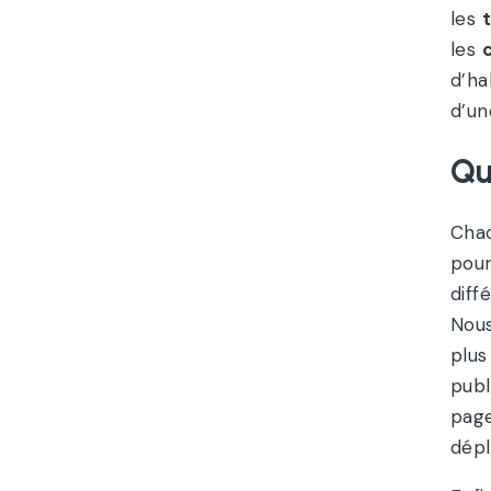
les
t
les
d’ha
d’u
Qu
Chac
pour
diff
Nous
plus
publ
page
dépl