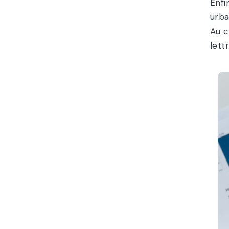
Enfi
urba
Au c
lett