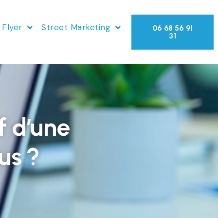
 Flyer
Street Marketing
06 68 56 91
31
f d’une
us ?