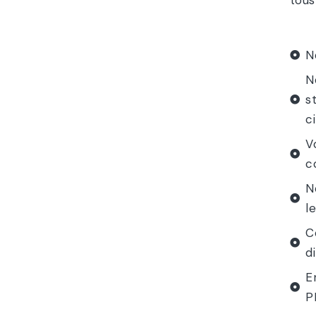
tous
N
N
s
ci
V
c
N
l
C
d
E
P