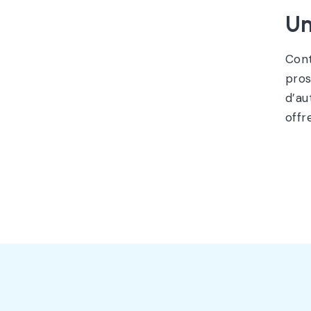
Un
Cont
pros
d’au
offr