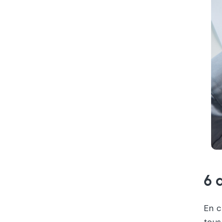
6 
En c